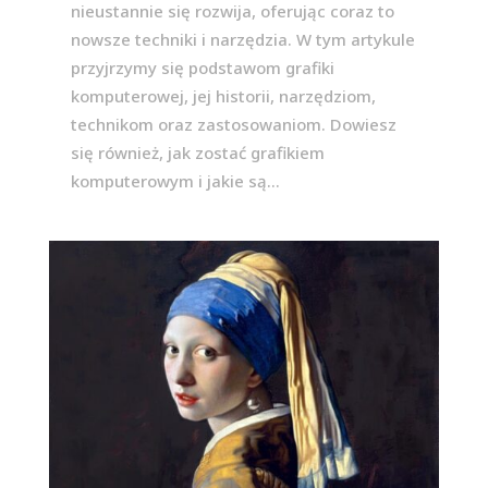
nieustannie się rozwija, oferując coraz to
nowsze techniki i narzędzia. W tym artykule
przyjrzymy się podstawom grafiki
komputerowej, jej historii, narzędziom,
technikom oraz zastosowaniom. Dowiesz
się również, jak zostać grafikiem
komputerowym i jakie są...