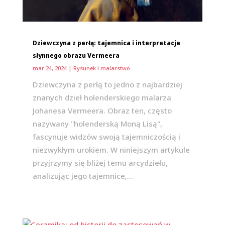
Dziewczyna z perłą: tajemnica i interpretacje
słynnego obrazu Vermeera
mar 24, 2024
|
Rysunek i malarstwo
Dziewczyna z perłą to jedno z najbardziej
znanych dzieł holenderskiego malarza
Johanesa Vermeera. Obraz ten, często
nazywany "holenderską Moną Lisą",
fascynuje widzów swoją tajemniczością i
niezwykłym urokiem. W niniejszym artykule
przyjrzymy się bliżej temu arcydziełu,
analizując jego tajemnice,...