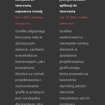
tworzenia,
aplikacji do
najnowsze trendy
tworzenia
kwi 2, 2024
|
Edukacja
mar 29, 2024
|
Grafika
artystyczna
wektorowa
Grafiki odgrywają
Grafika
kluczową rolę w
wektorowa to
dzisiejszym
niezwykle istotny
świecie, zarówno
element w
w kontekście
dziedzinie
biznesowym, jak i
projektowania
prywatnym.
graficznego,
Wiedza na temat
który pozwala na
projektowania i
tworzenie
zastosowania
wysokiej jakości
grafik w praktyce
obrazów
jest niezbędna
niezależnie od ich
dla każdego, kto
rozmiaru.