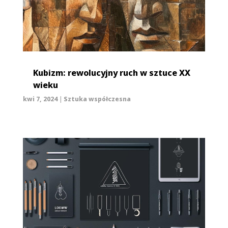
Kubizm: rewolucyjny ruch w sztuce XX
wieku
kwi 7, 2024
|
Sztuka współczesna