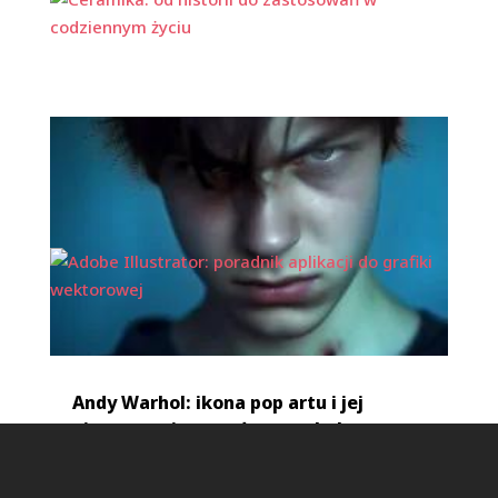
Ceramika: od historii do zastosowań w
codziennym życiu
mar 20, 2024
|
Design
Andy Warhol: ikona pop artu i jej
niezapomniane wpływy na kulturę
mar 17, 2024
|
Sztuka współczesna