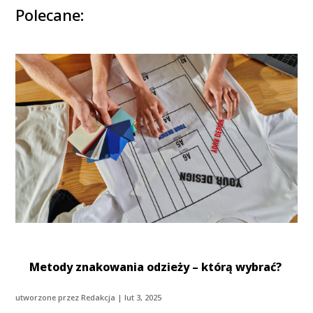
Polecane:
Metody znakowania odzieży – którą wybrać?
utworzone przez
Redakcja
|
lut 3, 2025