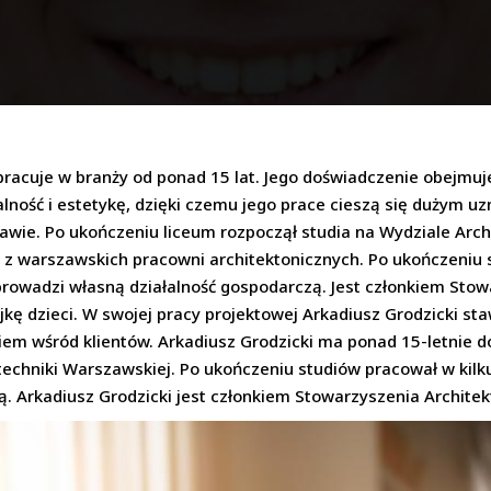
y pracuje w branży od ponad 15 lat. Jego doświadczenie obejmu
lność i estetykę, dzięki czemu jego prace cieszą się dużym u
zawie. Po ukończeniu liceum rozpoczął studia na Wydziale Arch
j z warszawskich pracowni architektonicznych. Po ukończeniu 
rowadzi własną działalność gospodarczą. Jest członkiem Stow
jkę dzieci. W swojej pracy projektowej Arkadiusz Grodzicki sta
em wśród klientów. Arkadiusz Grodzicki ma ponad 15-letnie d
techniki Warszawskiej. Po ukończeniu studiów pracował w kil
. Arkadiusz Grodzicki jest członkiem Stowarzyszenia Architek